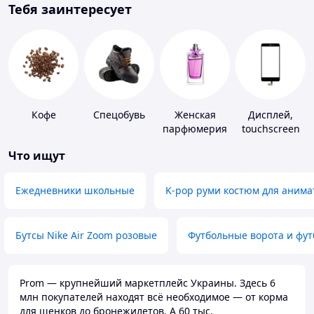
Тебя заинтересует
Кофе
Спецобувь
Женская
Дисплей,
парфюмерия
touchscreen
для
Что ищут
телефонов
Ежедневники школьные
K-pop руми костюм для анима
Бутсы Nike Air Zoom розовые
Футбольные ворота и фу
Prom — крупнейший маркетплейс Украины. Здесь 6
млн покупателей находят всё необходимое — от корма
для щенков до бронежилетов. А 60 тыс.