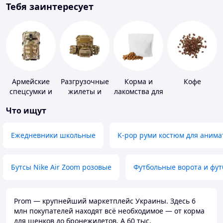
Тебя заинтересует
Армейские
Разгрузочные
Корма и
Кофе
спецсумки и
жилеты и
лакомства для
рюкзаки
плитоноски
домашних
Что ищут
без плит
животных и
птиц
Ежедневники школьные
K-pop руми костюм для анима
Бутсы Nike Air Zoom розовые
Футбольные ворота и фу
Prom — крупнейший маркетплейс Украины. Здесь 6
млн покупателей находят всё необходимое — от корма
для щенков до бронежилетов. А 60 тыс.