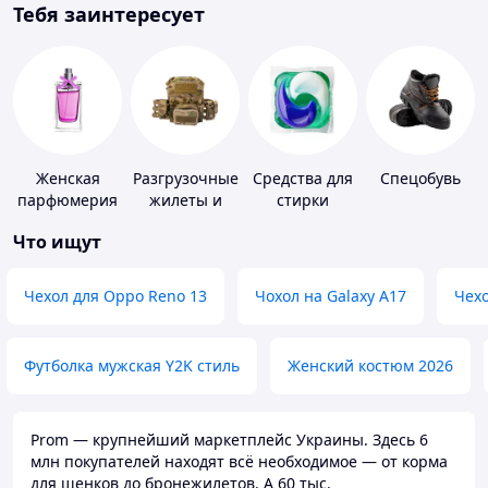
Тебя заинтересует
Женская
Разгрузочные
Средства для
Спецобувь
парфюмерия
жилеты и
стирки
плитоноски
Что ищут
без плит
Чехол для Oppo Reno 13
Чохол на Galaxy A17
Чехо
Футболка мужская Y2K стиль
Женский костюм 2026
Prom — крупнейший маркетплейс Украины. Здесь 6
млн покупателей находят всё необходимое — от корма
для щенков до бронежилетов. А 60 тыс.