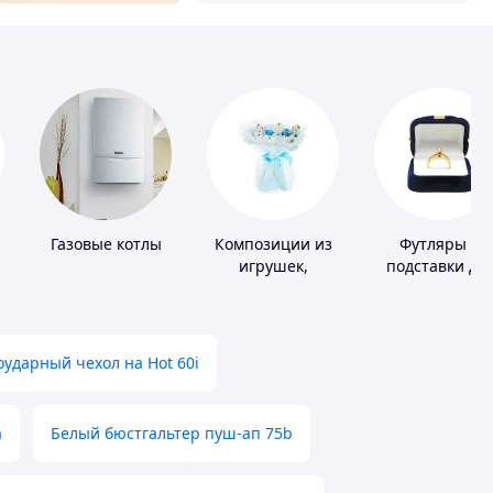
Газовые котлы
Композиции из
Футляры и
игрушек,
подставки дл
одежды,
драгоценност
подгузников
ударный чехол на Hot 60i
а
Белый бюстгальтер пуш-ап 75b