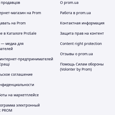
 продавцов
О prom.ua
ернет-магазин
на Prom
Работа в prom.ua
авать на Prom
Контактная информация
 в Каталоге ProSale
Защита прав на контент
 — медиа для
Content right protection
ателей
Отзывы о prom.ua
 интернет-предпринимателей
Кращі
Помощь Силам обороны
(Volonter by Prom)
льское соглашение
онфиденциальности
боты на маркетплейсе
рограмма электронный
с PROM