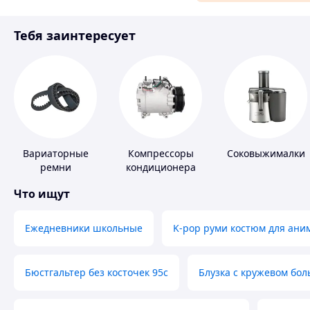
Материалы для ремонта
Тебя заинтересует
Спорт и отдых
Вариаторные
Компрессоры
Соковыжималки
ремни
кондиционера
Что ищут
Ежедневники школьные
K-pop руми костюм для ани
Бюстгальтер без косточек 95с
Блузка с кружевом бо