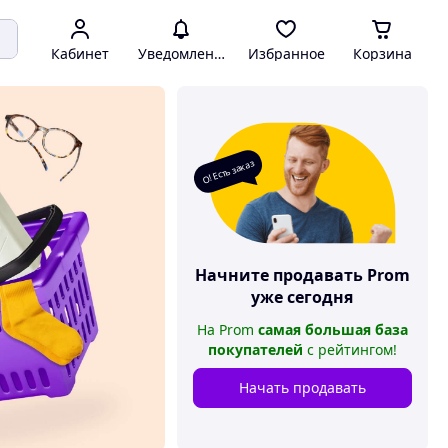
Кабинет
Уведомления
Избранное
Корзина
О! Есть заказ
Начните продавать
Prom
уже сегодня
На
Prom
самая большая база
покупателей
с рейтингом
!
Начать продавать