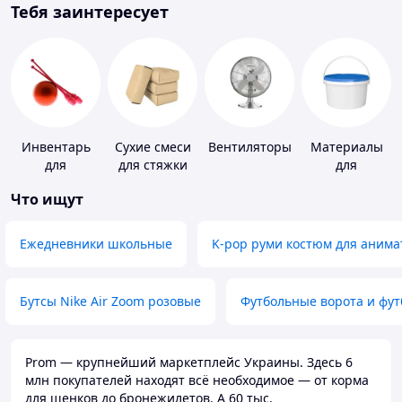
Тебя заинтересует
Инвентарь
Сухие смеси
Вентиляторы
Материалы
для
для стяжки
для
гимнастики
пола
устройства
Что ищут
полимерных
полов
Ежедневники школьные
K-pop руми костюм для анима
Бутсы Nike Air Zoom розовые
Футбольные ворота и фу
Prom — крупнейший маркетплейс Украины. Здесь 6
млн покупателей находят всё необходимое — от корма
для щенков до бронежилетов. А 60 тыс.