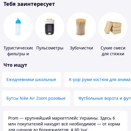
Тебя заинтересует
Туристические
Пульсометры
Зубочистки
Сухие смеси
фильтры и
для стяжки
таблетки для
пола
Что ищут
питьевой
воды
Ежедневники школьные
K-pop руми костюм для анима
Бутсы Nike Air Zoom розовые
Футбольные ворота и фу
Prom — крупнейший маркетплейс Украины. Здесь 6
млн покупателей находят всё необходимое — от корма
для щенков до бронежилетов. А 60 тыс.