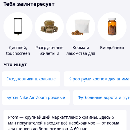
Тебя заинтересует
Дисплей,
Разгрузочные
Корма и
Биодобавки
touchscreen
жилеты и
лакомства для
для
плитоноски
домашних
Что ищут
телефонов
без плит
животных и
птиц
Ежедневники школьные
K-pop руми костюм для анима
Бутсы Nike Air Zoom розовые
Футбольные ворота и фу
Prom — крупнейший маркетплейс Украины. Здесь 6
млн покупателей находят всё необходимое — от корма
для щенков до бронежилетов. А 60 тыс.