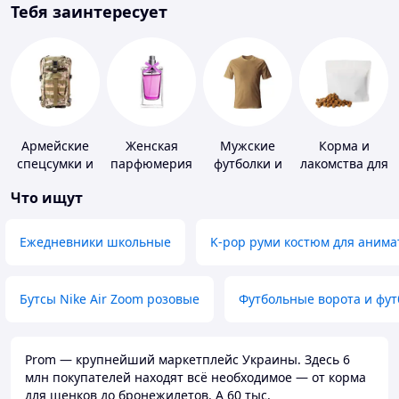
Тебя заинтересует
Армейские
Женская
Мужские
Корма и
спецсумки и
парфюмерия
футболки и
лакомства для
рюкзаки
майки
домашних
Что ищут
животных и
птиц
Ежедневники школьные
K-pop руми костюм для анима
Бутсы Nike Air Zoom розовые
Футбольные ворота и фу
Prom — крупнейший маркетплейс Украины. Здесь 6
млн покупателей находят всё необходимое — от корма
для щенков до бронежилетов. А 60 тыс.